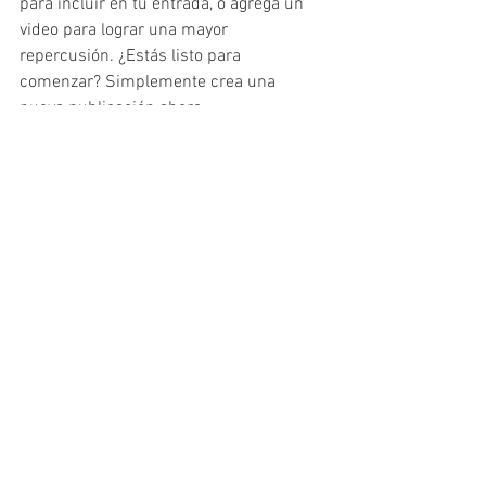
para incluir en tu entrada, o agrega un 
video para lograr una mayor 
repercusión. ¿Estás listo para 
comenzar? Simplemente crea una 
nueva publicación ahora.
Ver todo
Entradas recientes